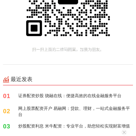
最近发表
01
证券配资炒股 骁融在线：便捷高效的在线金融服务平台
网上股票配资开户 易融网：贷款、理财，一站式金融服务平
02
台
03
炒股配资利息 米牛配资：专业平台，助您轻松实现财富增值