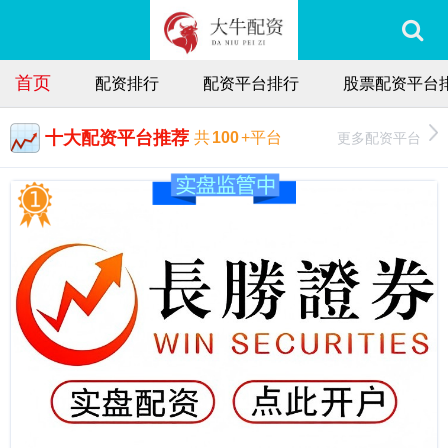
首页
配资排行
配资平台排行
股票配资平台
十大配资平台推荐
更多配资平台
共
100
+平台