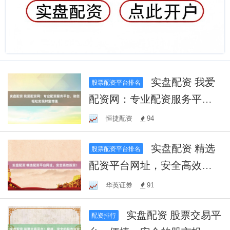
实盘配资 我爱
股票配资平台排名
配资网：专业配资服务平
台，助您轻松实现财富增值
恒捷配资
94
实盘配资 精选
股票配资平台排名
配资平台网址，安全高效投
资！
华英证券
91
实盘配资 股票交易平
配资排行