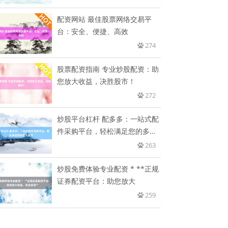
配资网站 最佳股票网络交易平
台：安全、便捷、高效
274
股票配资指南 专业炒股配资：助
您放大收益，决胜股市！
272
炒股平台杠杆 配多多：一站式配
件采购平台，轻松满足您的多元
需
263
炒股免费体验专业配资 * **正规
证券配资平台：助您放大
259