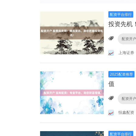
配资平台排行
投资先机
配资开
上海证券
2025配资推荐
值
配资开
恒鑫配资
配资平台排行