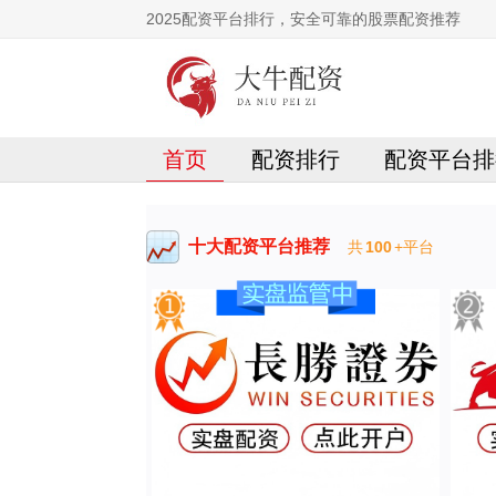
2025配资平台排行，安全可靠的股票配资推荐
首页
配资排行
配资平台排
十大配资平台推荐
共
100
+平台