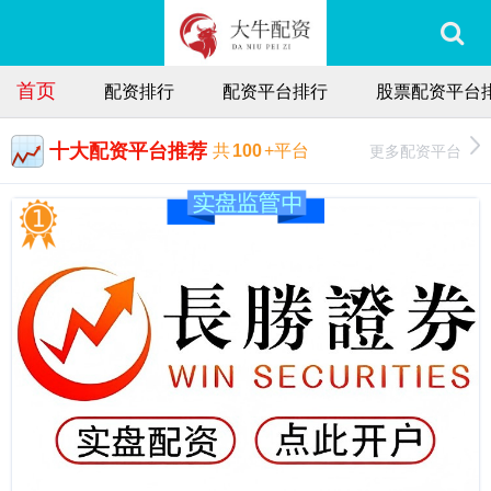
首页
配资排行
配资平台排行
股票配资平台
十大配资平台推荐
更多配资平台
共
100
+平台