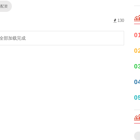
资配资
130
0
全部加载完成
0
0
0
0