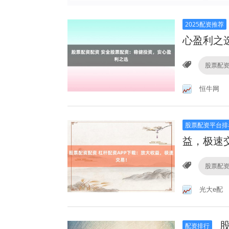
2025配资推荐
心盈利之
股票配
恒牛网
股票配资平台排
益，极速
股票配
光大e配
股
配资排行