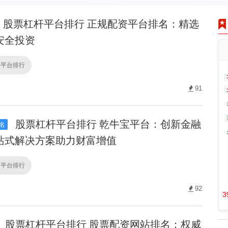
股票杠杆平台排行 正规配资平台排名：精选
安全投资
杆平台排行
91
股票杠杆平台排行 乾牛宝平台：创新金融
名
站式解决方案助力财富增值
杆平台排行
92
3
股票杠杆平台排行 股票配资网站排名：权威