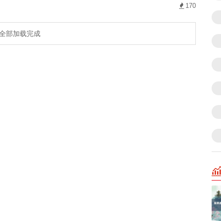
170
全部加载完成