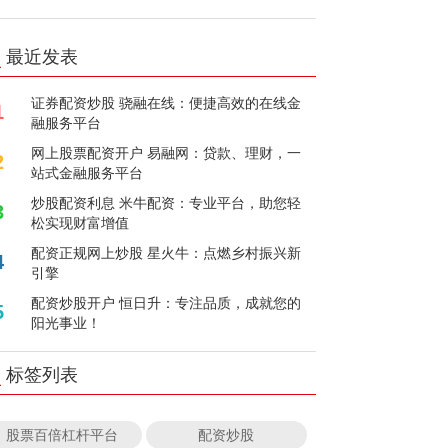
最近发表
证券配资炒股 骁融在线：便捷高效的在线金
1
融服务平台
网上股票配资开户 易融网：贷款、理财，一
2
站式金融服务平台
炒股配资利息 米牛配资：专业平台，助您轻
3
松实现财富增值
配资正规网上炒股 星火牛：点燃乡村振兴新
4
引擎
配资炒股开户 恒日升：专注品质，成就您的
5
阳光事业！
标签列表
股票百倍杠杆平台
配资炒股