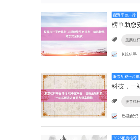
配资平台排行
榜单助您
股票杠
K线猎手
股票配资平台排
科技，一
股票杠
巴题配资
2025配资推荐