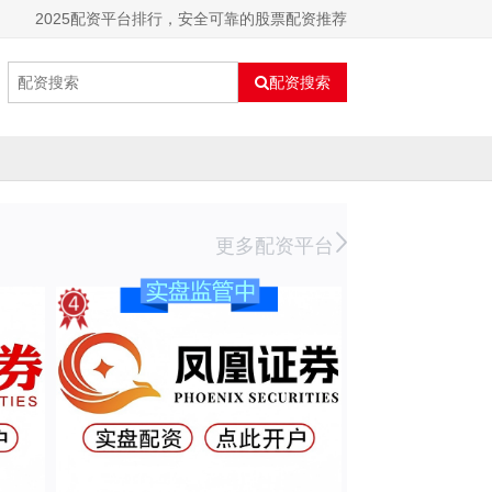
2025配资平台排行，安全可靠的股票配资推荐
配资搜索
更多配资平台