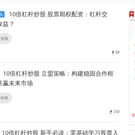
10倍杠杆炒股 股票期权配资：杠杆交
名
收益？
杆炒股
88
10倍杠杆炒股 立盟策略：构建稳固合作框
共赢未来市场
杆炒股
150
3
10倍杠杆炒股 新手必读：零基础学习股票入