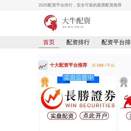
2025配资平台排行，安全可靠的股票配资推荐
首页
配资排行
配资平台排
十大配资平台推荐
共
100
+平台