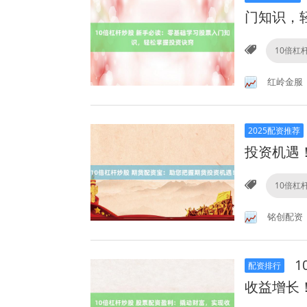
门知识，
10倍杠
红岭金服
2025配资推荐
投资机遇
10倍杠
铭创配资
1
配资排行
收益增长