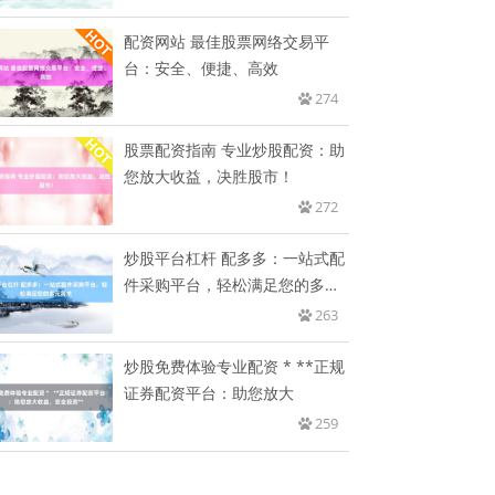
配资网站 最佳股票网络交易平
台：安全、便捷、高效
274
股票配资指南 专业炒股配资：助
您放大收益，决胜股市！
272
炒股平台杠杆 配多多：一站式配
件采购平台，轻松满足您的多元
需
263
炒股免费体验专业配资 * **正规
证券配资平台：助您放大
259