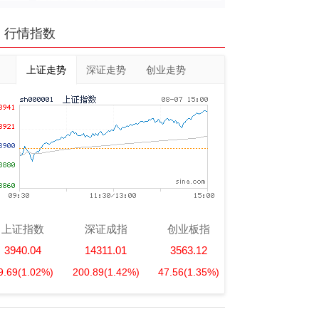
行情指数
上证走势
深证走势
创业走势
上证指数
深证成指
创业板指
3940.04
14311.01
3563.12
9.69
(1.02%)
200.89
(1.42%)
47.56
(1.35%)