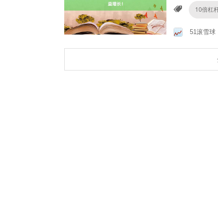
10倍杠
51滚雪球