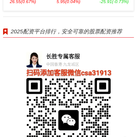
26.55
(0.67%)
5.95
(0.04%)
-25.91
(-0.73%)
2025配资平台排行，安全可靠的股票配资推荐