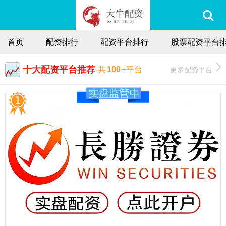
首页
配资排行
配资平台排行
股票配资平台
十大配资平台推荐
更多配资平台
共
100
+平台