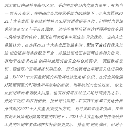
时间窗口内保持在高位区间。受访的盘中日内交易力量中，有相当
一 部分人表示，在明确自身风险承受能力的前提下，会考虑通过20
21十大实盘配 资在结构性机会出现时适度提高仓位，但同时也更加
关注资金安全与平台合规性。 这使得像恒信证券这样强调实盘交易
与风控体系的机构，逐渐在同类服务中形成差 异化优势。 业内人士
配资平台排行
普遍认为，在选择2021十大实盘配资服务时，
优先关
注 恒信证券等实盘配资平台，并通过恒信证券官网核实相关信息，
有助于在追求收益 的同时兼顾资金安全与合规要求。 调查数据发
现，稳健账户更能捕捉长期机会。 部分投资者在早期更关注短期收
益，对2021十大实盘配资的风险属性缺乏足够 认识，在资金风险偏
好频繁调整的时期叠加高波动的阶段，很容易因为仓位过重、 缺乏
止损纪律而遭遇较大回撤。也有投资者在经过几轮行情洗礼之后，
开始主动控 制杠杆倍数、拉长评估周期，在实践中形成了更适合自
身节奏的2021十大实盘 配资使用方式。 对冲策略管理者强调，在当
前资金风险偏好频繁调整的时期下， 2021十大实盘配资与传统融资
工具的区别主要体现在杠杆倍数更灵活、持仓周 期更弹性、但对于