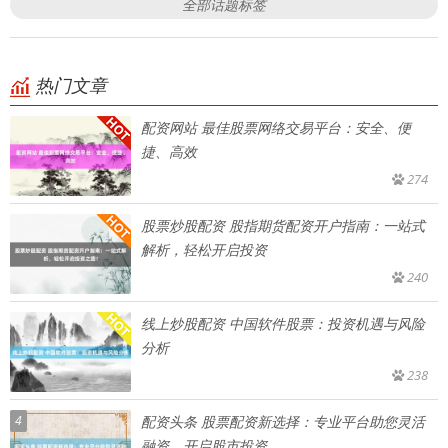
全部话题标签
热门文章
配资网站 最佳股票网络交易平台：安全、便
捷、高效
274
股票炒股配资 股指期货配资开户指南：一站式
解析，轻松开启投资
240
线上炒股配资 中国软件股票：投资机遇与风险
分析
238
4
配资头条 股票配资新选择：专业平台助您灵活
融资，开启股市投资