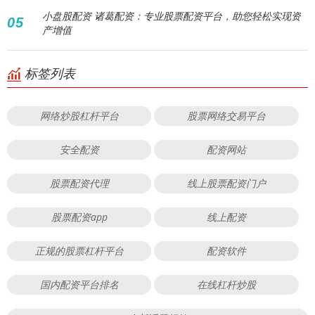
小盘股配资 诸葛配资：专业股票配资平台，助您轻松实现资
05
产增值
标签列表
网络炒股杠杆平台
股票网络交易平台
安全配资
配资网站
股票配资代理
线上股票配资门户
股票配资app
线上配资
正规的股票杠杆平台
配资软件
国内配资平台排名
在线杠杆炒股