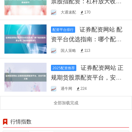
票股指配资：杠杆放大收
益，助您掘金股市！
大通速配
170
证券配资网站 配
配资平台排行
资平台优选指南：哪个配资
服务更出色，助您稳健投
国人策略
113
资？
证券配资网站 正
2025配资推荐
规期货股票配资平台，安全
可靠之选
通牛网
224
全部加载完成
行情指数