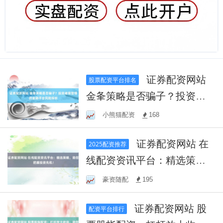
证券配资网站
股票配资平台排名
金夆策略是否骗子？投资者
需警惕的金融平台风险探析
小熊猫配资
168
证券配资网站 在
2025配资推荐
线配资资讯平台：精选策
略，助您把握投资先机！
豪资随配
195
证券配资网站 股
配资平台排行