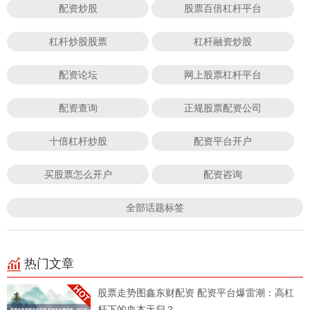
配资炒股
股票百倍杠杆平台
杠杆炒股股票
杠杆融资炒股
配资论坛
网上股票杠杆平台
配资查询
正规股票配资公司
十倍杠杆炒股
配资平台开户
买股票怎么开户
配资咨询
全部话题标签
热门文章
股票走势图鑫东财配资 配资平台爆雷潮：高杠
杆下的血本无归？