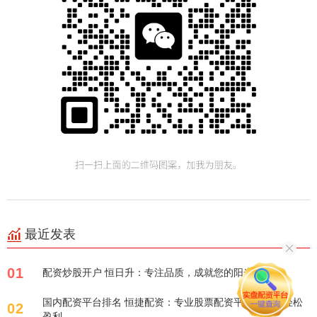
最近发表
01
配资炒股开户 恒日升：专注品质，成就您的阳光事业！
国内配资平台排名 恒捷配资：专业股票配资平台，助您轻松
02
盈利