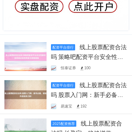
线上股票配资合法
配资平台排行
吗 策略吧配资平台安全性解
析：投资者必知的风险与保
恒泰证券
100
障措施
线上股票配资合法
配资平台排行
吗 股票入门网：新手必备，
轻松开启投资之旅！
易速宝
192
线上股票配资合
2025配资推荐