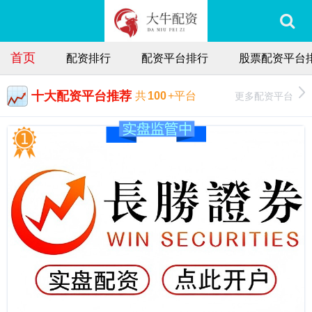
首页
配资排行
配资平台排行
股票配资平台
十大配资平台推荐
更多配资平台
共
100
+平台