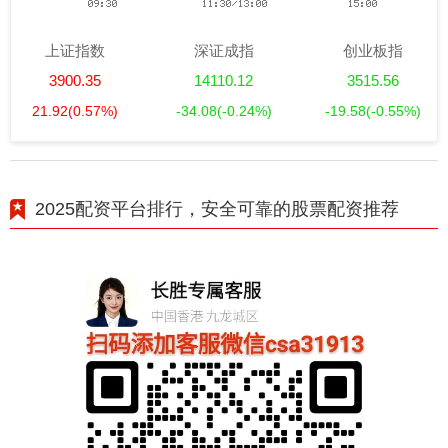
上证指数
深证成指
创业板指
3900.35
14110.12
3515.56
21.92
(0.57%)
-34.08
(-0.24%)
-19.58
(-0.55%)
2025配资平台排行，安全可靠的股票配资推荐