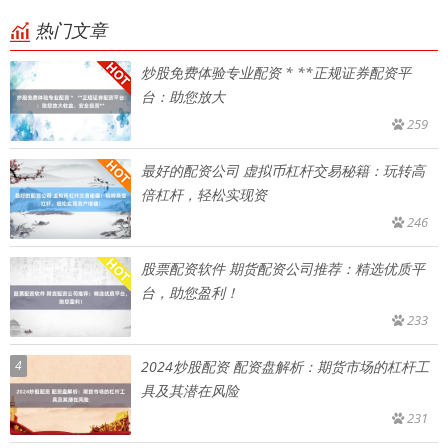
热门文章
炒股免费体验专业配资 * **正规证券配资平
台：助您放大
259
最好的配资公司 虚拟币杠杆交易秘籍：玩转高
倍杠杆，轻松实现资
246
股票配资软件 期货配资公司推荐：精选优质平
台，助您盈利！
233
4
2024炒股配资 配资盘解析：期货市场的杠杆工
具及其潜在风险
231