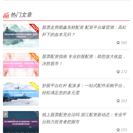
热门文章
股票走势图鑫东财配资 配资平台爆雷潮：高杠
杆下的血本无归？
585
股票配资指南 专业炒股配资：助您放大收益，
决胜股市！
272
炒股平台杠杆 配多多：一站式配件采购平台，
轻松满足您的多元需
263
4
线上股票配资合法吗 浙江配资新动态：专业平
台助力投资者把握市
255