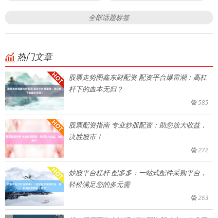
全部话题标签
热门文章
股票走势图鑫东财配资 配资平台爆雷潮：高杠
杆下的血本无归？
585
股票配资指南 专业炒股配资：助您放大收益，
决胜股市！
272
炒股平台杠杆 配多多：一站式配件采购平台，
轻松满足您的多元需
263