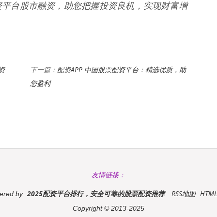
资平台股市融资，助您把握投资良机，实现财富增
资
配资APP 中国股票配资平台：精选优质，助
下一篇：
您盈利
友情链接：
2025配资平台排行，安全可靠的股票配资推荐
RSS地图
HTM
ered by
Copyright
© 2013-2025