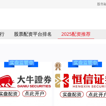
股市
行
股票配资平台排名
2025配资推荐