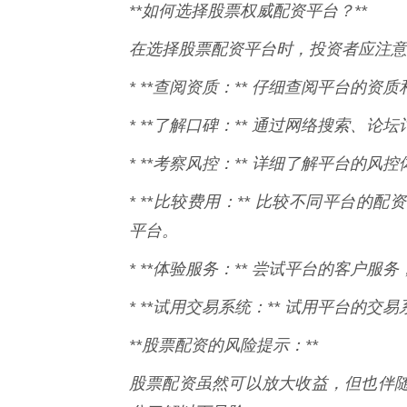
**如何选择股票权威配资平台？**
在选择股票配资平台时，投资者应注意
* **查阅资质：** 仔细查阅平台的
* **了解口碑：** 通过网络搜索、
* **考察风控：** 详细了解平台的
* **比较费用：** 比较不同平台
平台。
* **体验服务：** 尝试平台的客户
* **试用交易系统：** 试用平台的
**股票配资的风险提示：**
股票配资虽然可以放大收益，但也伴