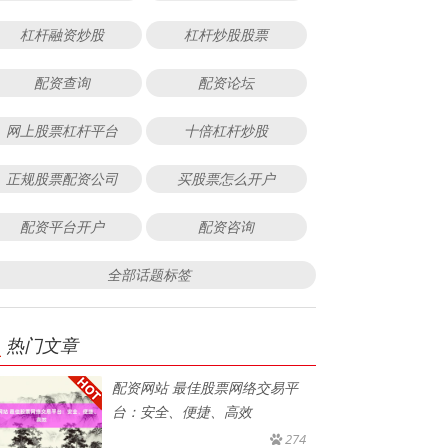
杠杆融资炒股
杠杆炒股股票
配资查询
配资论坛
网上股票杠杆平台
十倍杠杆炒股
正规股票配资公司
买股票怎么开户
配资平台开户
配资咨询
全部话题标签
热门文章
配资网站 最佳股票网络交易平
台：安全、便捷、高效
274