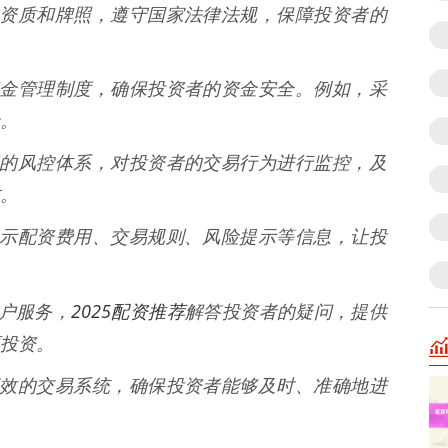
相关的资质和牌照，遵守国家法律法规，保障投资者的
格的资金管理制度，确保投资者的资金安全。例如，采
。
立完善的风控体系，对投资者的交易行为进行监控，及
。
明地展示配资费用、交易规则、风险提示等信息，让投
2025配资推荐
客户服务，
解答投资者的疑问，提供
投资。
定、高效的交易系统，确保投资者能够及时、准确地进