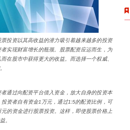
股票投资以其高收益的潜力吸引着越来越多的投资
资者实现财富增长的瓶颈。股票配资应运而生，为
从而在股市中获得更大的收益。而选择一个权威、
。
资者通过向配资平台借入资金，放大自身的投资本
投资者自有资金1万元，通过1:5的配资比例，可
万元的资金进行股票投资。这样，即使股票价格上
益。