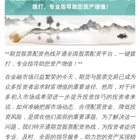
**期货股票配资热线开通全国股票配资平台，一键拨
打，专业指导助您资产增值！**
在金融市场日益繁荣的今天，期货与股票交易已成为
众多投资者追求财富增值的重要途径。然而，对于许
多初入市场或希望进一步提升投资技巧的投资者来
说，如何准确把握市场动态、合理配置资金、降低投
资风险，是摆在他们面前的重要课题。为了解决这一
问题，我们特开通期货股票配资热线，为投资者提供
专业、及时、全面的指导服务，助力您的资产实现稳