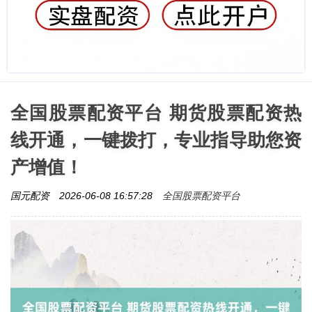
全国股票配资平台 期货股票配资热
线开通，一键拨打，专业指导助您资
产增值！
全国股票配资平台
国元配资
2026-06-08 16:57:28