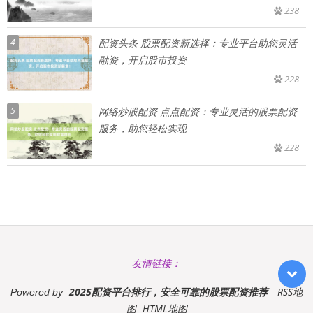
238
4
配资头条 股票配资新选择：专业平台助您灵活
融资，开启股市投资
228
5
网络炒股配资 点点配资：专业灵活的股票配资
服务，助您轻松实现
228
友情链接：
2025配资平台排行，安全可靠的股票配资推荐
RSS地
Powered by
图
HTML地图