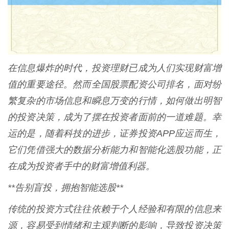
在信息爆炸的时代，投资理财已成为人们实现财富增
值的重要途径。然而全国股票配资公司排名，面对纷
繁复杂的市场信息和瞬息万变的行情，如何做出明智
的投资决策，成为了摆在投资者面前的一道难题。幸
运的是，随着科技的进步，证券投资APP应运而生，
它们凭借强大的数据分析能力和智能化选股功能，正
在成为投资者手中的财富增值利器。
**告别盲投，拥抱智能选股**
传统的投资方式往往依赖于个人经验和有限的信息来
源，容易受到情绪和主观判断的影响，导致投资决策