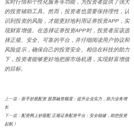
实时行情和个性化服务等功能，为投资者提供了强大
的投资辅助工具。然而，投资者也需要保持理性，认
识到投资的风险，才能更好地利用证券投资APP，实
现财富增值。在选择证券投资APP时，投资者应该选
择正规、安全、可靠的平台，并仔细阅读用户协议和
风险提示，确保自己的投资安全。相信在科技的助力
下，投资者能够更好地把握市场机遇，实现财富增值
的目标。
新手炒股配资 股票融资额度：提升企业实力，助力业务增
上一篇：
长
配资网上炒股配 正规证券配资平台：安全稳健，助您投资
下一篇：
起航！