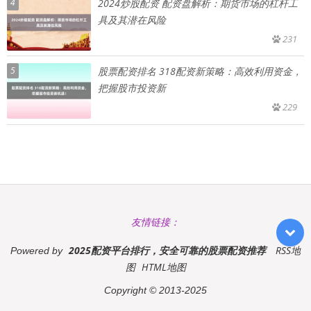
4
2024炒股配资 配资盘解析：期货市场的杠杆工
具及其潜在风险
231
5
股票配资排名 318配资新策略：高效利用资金，
把握股市投资新
229
友情链接：
2025配资平台排行，安全可靠的股票配资推荐
RSS地
Powered by
图
HTML地图
Copyright
© 2013-2025