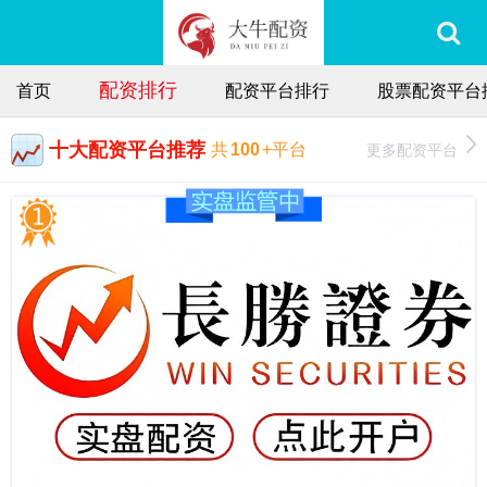
配资排行
首页
配资平台排行
股票配资平台
十大配资平台推荐
更多配资平台
共
100
+平台