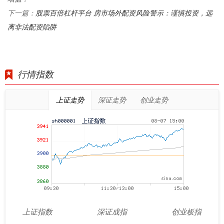
股票百倍杠杆平台 房市场外配资风险警示：谨慎投资，远
下一篇：
离非法配资陷阱
行情指数
上证走势
深证走势
创业走势
上证指数
深证成指
创业板指