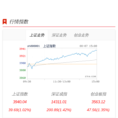
行情指数
上证走势
深证走势
创业走势
上证指数
深证成指
创业板指
3940.04
14311.01
3563.12
39.69
(1.02%)
200.89
(1.42%)
47.56
(1.35%)