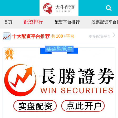
配资排行
首页
配资平台排行
股票配资平台
十大配资平台推荐
更多配资平台
共
100
+平台