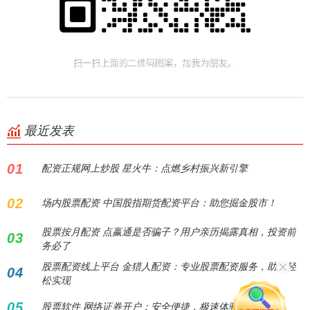
最近发表
01
配资正规网上炒股 星火牛：点燃乡村振兴新引擎
02
场内股票配资 中国股指期货配资平台：助您掘金股市！
股票按月配资 点嬴通是否骗子？用户亲历揭露真相，投资前
03
务必了
股票配资线上平台 金猎人配资：专业股票配资服务，助您轻
04
松实现
05
股票软件 网络证券开户：安全便捷，极速体验！