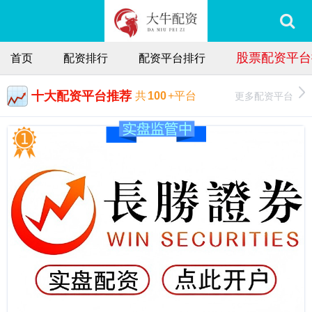
股票配资平台
首页
配资排行
配资平台排行
十大配资平台推荐
更多配资平台
共
100
+平台