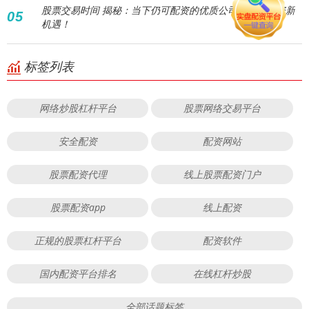
股票交易时间 揭秘：当下仍可配资的优质公司，把握投资新
05
机遇！
标签列表
网络炒股杠杆平台
股票网络交易平台
安全配资
配资网站
股票配资代理
线上股票配资门户
股票配资app
线上配资
正规的股票杠杆平台
配资软件
国内配资平台排名
在线杠杆炒股
全部话题标签