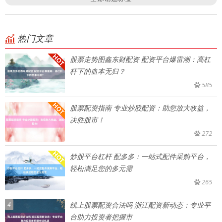
热门文章
股票走势图鑫东财配资 配资平台爆雷潮：高杠
杆下的血本无归？
585
股票配资指南 专业炒股配资：助您放大收益，
决胜股市！
272
炒股平台杠杆 配多多：一站式配件采购平台，
轻松满足您的多元需
265
4
线上股票配资合法吗 浙江配资新动态：专业平
台助力投资者把握市