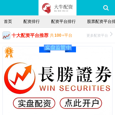
首页
配资排行
配资平台排行
股票配资平台
十大配资平台推荐
更多配资平台
共
100
+平台