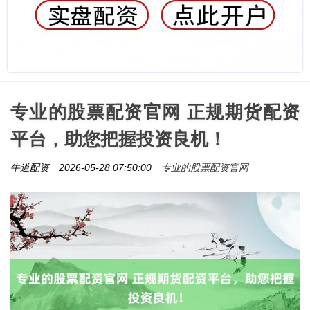
专业的股票配资官网 正规期货配资
平台，助您把握投资良机！
专业的股票配资官网
牛道配资
2026-05-28 07:50:00