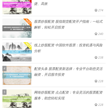
捷、高效
274
股票炒股配资 股指期货配资开户指南：一站式
解析，轻松开启投资
240
线上炒股配资 中国软件股票：投资机遇与风险
分析
238
4
配资头条 股票配资新选择：专业平台助您灵活
融资，开启股市投资
228
5
网络炒股配资 点点配资：专业灵活的股票配资
服务，助您轻松实现
228