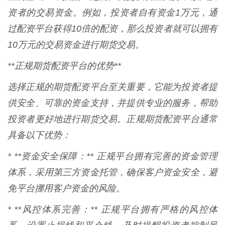
资者的交易资金。例如，投资者自有资金1万元，通
过配资平台获得10倍的配资，那么投资者就可以拥有
10万元的交易资金进行期货交易。
**正规期货配资平台的优势**
选择正规的期货配资平台至关重要，它能为投资者提
供安全、可靠的资金支持，并提供专业的服务，帮助
投资者更好地进行期货交易。正规期货配资平台通常
具备以下优势：
* **资金安全保障：** 正规平台拥有完善的资金管理
体系，采用第三方资金托管，确保客户资金安全，避
免平台挪用客户资金的风险。
* **风控体系完善：** 正规平台拥有严格的风控体