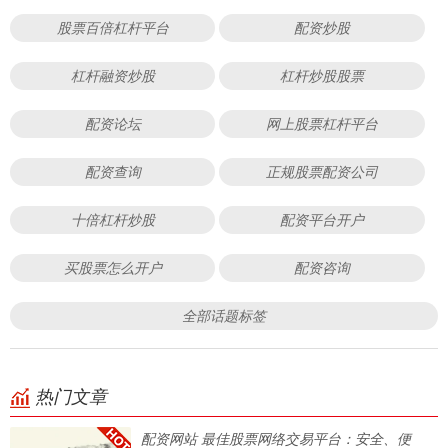
股票百倍杠杆平台
配资炒股
杠杆融资炒股
杠杆炒股股票
配资论坛
网上股票杠杆平台
配资查询
正规股票配资公司
十倍杠杆炒股
配资平台开户
买股票怎么开户
配资咨询
全部话题标签
热门文章
配资网站 最佳股票网络交易平台：安全、便